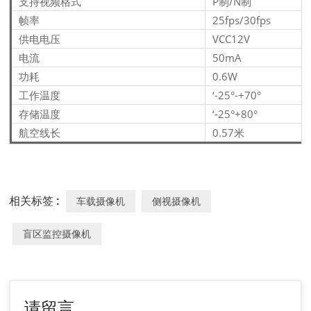
支持视频格式
P制/N制
帧率
25fps/30fps
供电电压
VCC
12V
电流
50mA
功耗
0.6W
工作温度
‘-25°-+70°
存储温度
‘-25°+80°
航空线长
0.57米
相关标签 :
车载摄像机
侧视摄像机
盲区监控摄像机
请留言