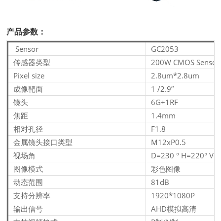
产品参数：
Sensor
GC2053
传感器类型
200W CMOS Sensor
Pixel size
2.8um*2.8um
成像靶面
1 /2.9”
镜头
6G+1RF
焦距
1.4mm
相对孔径
F1.8
金属镜头接口类型
M12xP0.5
视场角
D=230
°
H=220
°
V=
图像模式
彩色图像
动态范围
81dB
支持分辨率
1920*1080P
输出信号
AHD模拟高清